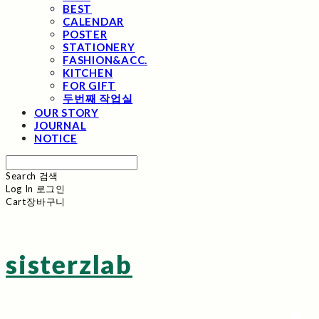
BEST
CALENDAR
POSTER
STATIONERY
FASHION&ACC.
KITCHEN
FOR GIFT
두번째 작업실
OUR STORY
JOURNAL
NOTICE
Search
검색
Log In
로그인
Cart
장바구니
sisterzlab