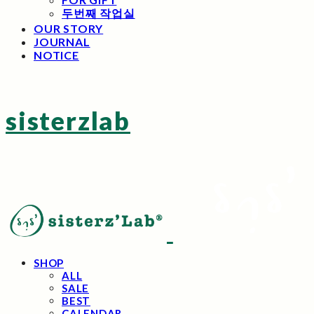
두번째 작업실
OUR STORY
JOURNAL
NOTICE
sisterzlab
SHOP
ALL
SALE
BEST
CALENDAR