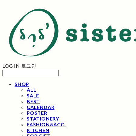
LOG IN
로그인
SHOP
ALL
SALE
BEST
CALENDAR
POSTER
STATIONERY
FASHION&ACC.
KITCHEN
FOR GIFT