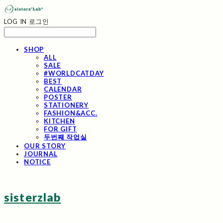
LOG IN
로그인
SHOP
ALL
SALE
#WORLDCATDAY
BEST
CALENDAR
POSTER
STATIONERY
FASHION&ACC.
KITCHEN
FOR GIFT
두번째 작업실
OUR STORY
JOURNAL
NOTICE
sisterzlab