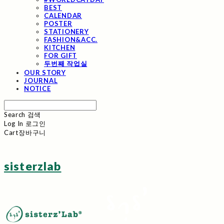
BEST
CALENDAR
POSTER
STATIONERY
FASHION&ACC.
KITCHEN
FOR GIFT
두번째 작업실
OUR STORY
JOURNAL
NOTICE
Search
검색
Log In
로그인
Cart
장바구니
sisterzlab