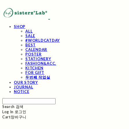
SHOP
ALL
SALE
#WORLDCATDAY
BEST
CALENDAR
POSTER
STATIONERY
FASHION&ACC.
KITCHEN
FOR GIFT
두번째 작업실
OUR STORY
JOURNAL
NOTICE
Search
검색
Log In
로그인
Cart
장바구니