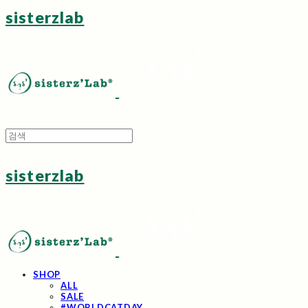
sisterzlab
sisterzlab
SHOP
ALL
SALE
#WORLDCATDAY