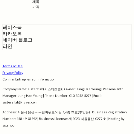
제목
가격
페이스북
카카오톡
네이버 블로그
라인
Terms of Use
Privacy Policy
Confirm Entrepreneur Information
Company Name: sisterzlab(시스터즈랩) | Owner: Jung Hae Young | Personal Info
Manager: Jung Hae Young | Phone Number: 010-3252-5276 | Email:
sisterz_lab@naver.com
Address: 서울시 용산구 두텁바위로58길 7, 6층 21호(후암동) | Business Registration
Number:
458-19-01592
| Business License:
제 2023-서울용산-0279 호
| Hosting by
sixshop