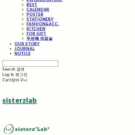
BEST
CALENDAR
POSTER
STATIONERY
FASHION&ACC.
KITCHEN
FOR GIFT
두번째 작업실
OUR STORY
JOURNAL
NOTICE
Search
검색
Log In
로그인
Cart
장바구니
sisterzlab