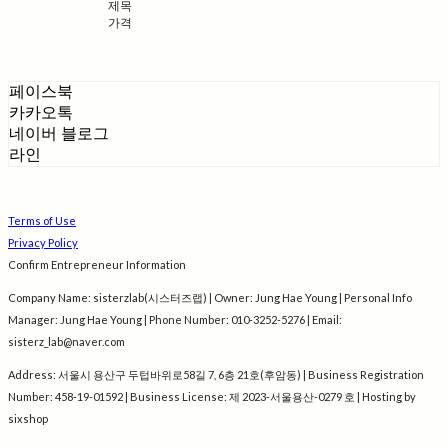
제목
가격
페이스북
카카오톡
네이버 블로그
라인
Terms of Use
Privacy Policy
Confirm Entrepreneur Information
Company Name: sisterzlab(시스터즈랩) | Owner: Jung Hae Young | Personal Info
Manager: Jung Hae Young | Phone Number: 010-3252-5276 | Email:
sisterz_lab@naver.com
Address: 서울시 용산구 두텁바위로58길 7, 6층 21호(후암동) | Business Registration
Number:
458-19-01592
| Business License:
제 2023-서울용산-0279 호
| Hosting by
sixshop