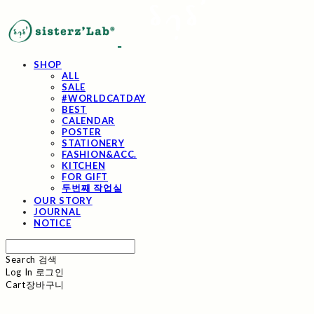
SHOP
ALL
SALE
#WORLDCATDAY
BEST
CALENDAR
POSTER
STATIONERY
FASHION&ACC.
KITCHEN
FOR GIFT
두번째 작업실
OUR STORY
JOURNAL
NOTICE
Search
검색
Log In
로그인
Cart
장바구니