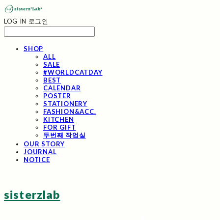
LOG IN
로그인
SHOP
ALL
SALE
#WORLDCATDAY
BEST
CALENDAR
POSTER
STATIONERY
FASHION&ACC.
KITCHEN
FOR GIFT
두번째 작업실
OUR STORY
JOURNAL
NOTICE
sisterzlab