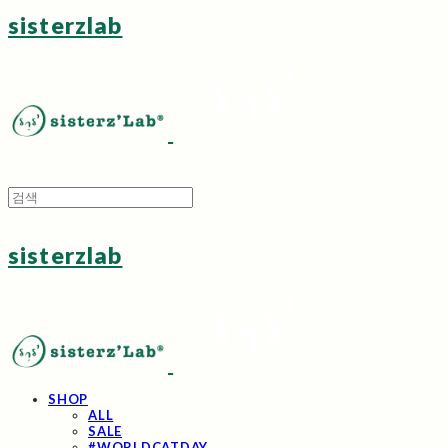
sisterzlab
sisterzlab
SHOP
ALL
SALE
#WORLDCATDAY