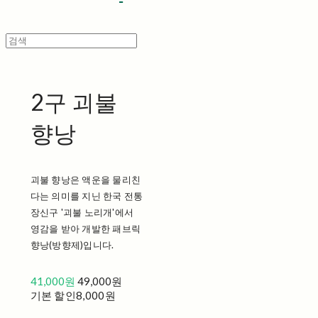
2구 괴불
향낭
괴불 향낭은 액운을 물리친
다는 의미를 지닌 한국 전통
장신구 '괴불 노리개'에서
영감을 받아 개발한 패브릭
향낭(방향제)입니다.
41,000원
49,000원
기본 할인
8,000원