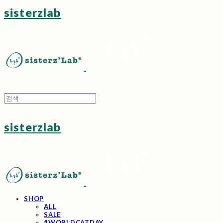
sisterzlab
sisterzlab
SHOP
ALL
SALE
#WORLDCATDAY