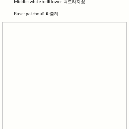
Middle: white bellflower 백도라지꽃
Base: patchouli 파출리