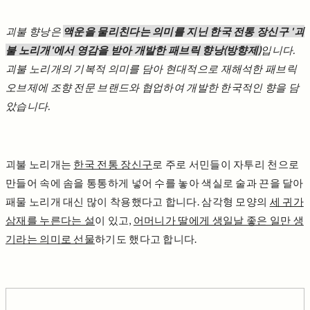
괴불 향낭은
액운을 물리친다는 의미를 지닌 한국 전통 장신구 '괴
불 노리개'에서 영감을 받아 개발한 패브릭 향낭(방향제)
입니다.
괴불 노리개의 기복적 의미를 담아 현대적으로 재해석한 패브릭
오브제에 조향 전문 브랜드와 협업하여 개발한 한국적인 향을 담
았습니다.
괴불 노리개는
한국 전통 장신구
로 주로 서민들이 자투리 천으로
만들어 속에 솜을 통통하게 넣어 수를 놓아 색실로 술과 끈을 달아
패물 노리개 대신 많이 착용했다고 합니다. 삼각형 모양의
세 귀가
삼재를 누른다는 설
이 있고,
어머니가 딸에게 생일날 좋은 일만 생
기라는 의미로 선물
하기도 했다고 합니다.