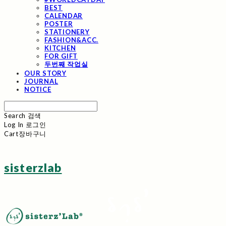
BEST
CALENDAR
POSTER
STATIONERY
FASHION&ACC.
KITCHEN
FOR GIFT
두번째 작업실
OUR STORY
JOURNAL
NOTICE
Search
검색
Log In
로그인
Cart
장바구니
sisterzlab