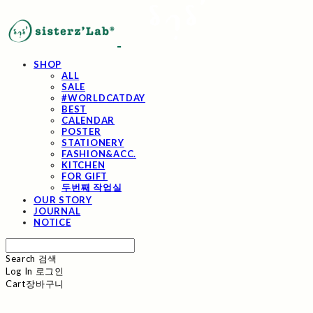
SHOP
ALL
SALE
#WORLDCATDAY
BEST
CALENDAR
POSTER
STATIONERY
FASHION&ACC.
KITCHEN
FOR GIFT
두번째 작업실
OUR STORY
JOURNAL
NOTICE
Search
검색
Log In
로그인
Cart
장바구니