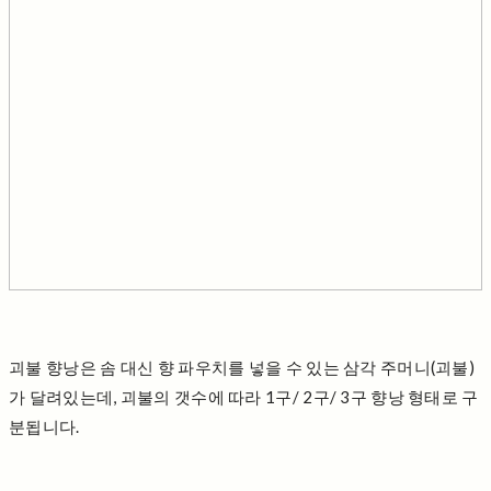
괴불 향낭은 솜 대신 향 파우치를 넣을 수 있는 삼각 주머니(괴불)
가 달려있는데, 괴불의 갯수에 따라 1구/ 2구/ 3구 향낭 형태로 구
분됩니다.