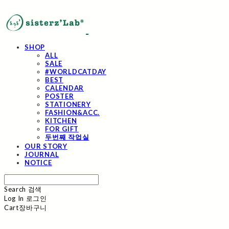
SHOP
ALL
SALE
#WORLDCATDAY
BEST
CALENDAR
POSTER
STATIONERY
FASHION&ACC.
KITCHEN
FOR GIFT
두번째 작업실
OUR STORY
JOURNAL
NOTICE
Search
검색
Log In
로그인
Cart
장바구니