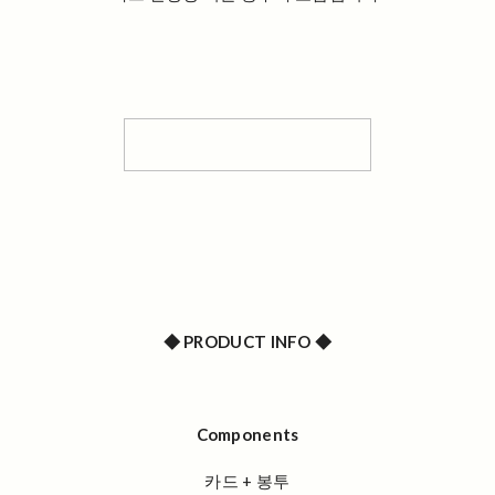
◆ PRODUCT INFO ◆
Components
카드 + 봉투