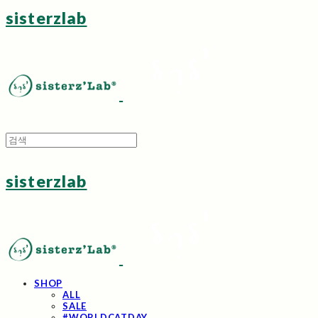
sisterzlab
sisterzlab
SHOP
ALL
SALE
#WORLDCATDAY