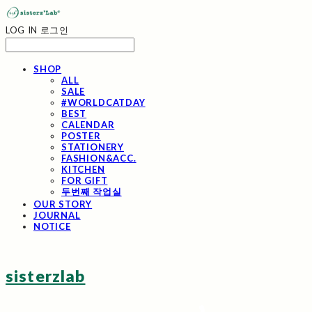
LOG IN
로그인
SHOP
ALL
SALE
#WORLDCATDAY
BEST
CALENDAR
POSTER
STATIONERY
FASHION&ACC.
KITCHEN
FOR GIFT
두번째 작업실
OUR STORY
JOURNAL
NOTICE
sisterzlab