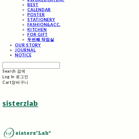
BEST
CALENDAR
POSTER
STATIONERY
FASHION&ACC.
KITCHEN
FOR GIFT
두번째 작업실
OUR STORY
JOURNAL
NOTICE
Search
검색
Log In
로그인
Cart
장바구니
sisterzlab